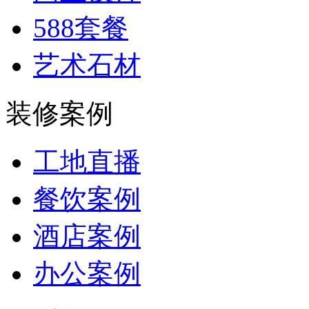
588套餐
艺术石材
装修案例
工地直播
餐饮案例
酒店案例
办公案例