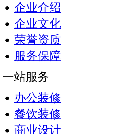
企业介绍
企业文化
荣誉资质
服务保障
一站服务
办公装修
餐饮装修
商业设计