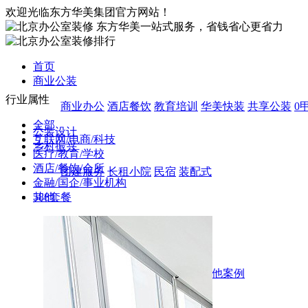
欢迎光临东方华美集团官方网站！
东方华美一站式服务，省钱省心更省力
首页
商业公装
行业属性
商业办公
酒店餐饮
教育培训
华美快装
共享公装
0
全部
公装设计
互联网/电商/科技
乡村振兴
医疗/教育/学校
酒店/餐饮/会所
团建服务
长租小院
民宿
装配式
金融/国企/事业机构
588套餐
其他
588套餐
788套餐
988套餐
装修案例
商业办公
餐饮酒店
别墅会所
其他案例
装修知识