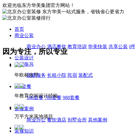
欢迎光临东方华美集团官方网站！
东方华美一站式服务，省钱省心更省力
首页
商业公装
商业办公
酒店餐饮
教育培训
华美快装
共享公装
0
因为专注，所以专业
公装设计
乡村振兴
年欧标水平
团建服务
长租小院
民宿
装配式
588套餐
年教育空间设计经验
588套餐
788套餐
988套餐
装修案例
万平方米落地项目
商业办公
餐饮酒店
别墅会所
其他案例
装修知识