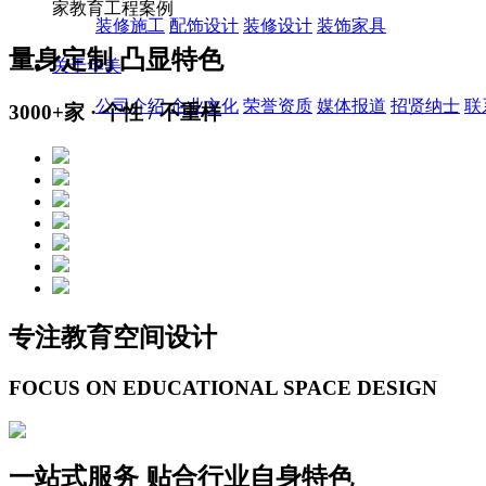
家教育工程案例
装修施工
配饰设计
装修设计
装饰家具
量身定制 凸显特色
关于华美
公司介绍
企业文化
荣誉资质
媒体报道
招贤纳士
联
3000+家 · 个性 / 不重样
专注教育空间设计
FOCUS ON EDUCATIONAL SPACE DESIGN
一站式服务 贴合行业自身特色