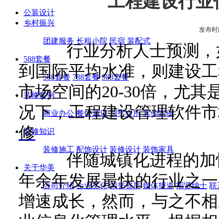
工程建设行业
公装设计
乡村振兴
发布时间:2
团建服务
长租小院
民宿
装配式
行业分析人士预测，如
588套餐
到国际平均水准，则建设工
588套餐
788套餐
988套餐
市场空间的20-30倍，尤
装修案例
况下，工程建设管理软件市
商业办公
餐饮酒店
别墅会所
其他案例
修
装修知识
装修施工
配饰设计
装修设计
装饰家具
伴随城镇化进程的加快
关于华美
年余年发展最快的行业之一
公司介绍
企业文化
荣誉资质
媒体报道
招贤纳士
联
增速成长，然而，与之不相