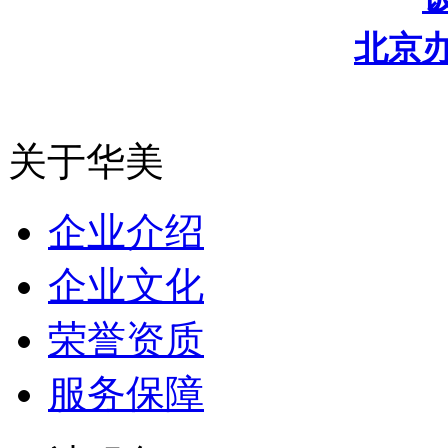
北京
关于华美
企业介绍
企业文化
荣誉资质
服务保障