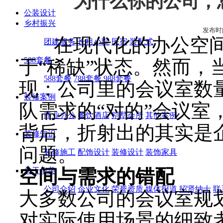
为什么你的公司，
公装设计
乡村振兴
发布时间:2
在现代化的办公空间
团建服务
长租小院
民宿
装配式
588套餐
于“稀缺”状态。然而，
588套餐
788套餐
988套餐
现：公司里的会议室数
装修案例
队需求的“对的”会议室
商业办公
餐饮酒店
别墅会所
其他案例
背后，折射出的其实是
装修知识
问题。
装修施工
配饰设计
装修设计
装饰家具
空间与需求的错配
关于华美
公司介绍
企业文化
荣誉资质
媒体报道
招贤纳士
联
大多数公司的会议室规
对实际使用场景的细致