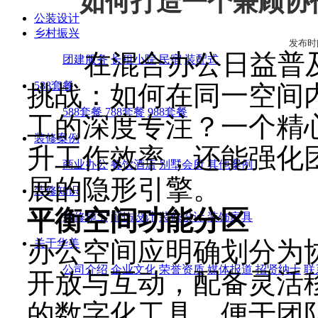
如何打造一个兼顾协
公装设计
乡村振兴
发布时间:2
在混合办公日益普及
团建服务
长租小院
民宿
装配式
588套餐
挑战：如何在同一空间
588套餐
788套餐
988套餐
工的深度专注？一个精
装修案例
升工作效率，还能强化
商业办公
餐饮酒店
别墅会所
其他案例
展的隐形引擎。
装修知识
平衡空间功能分区
装修施工
配饰设计
装修设计
装饰家具
办公空间应明确划分为
关于华美
公司介绍
企业文化
荣誉资质
媒体报道
招贤纳士
联
开放与互动，配备灵活
的数字化工具，便于团