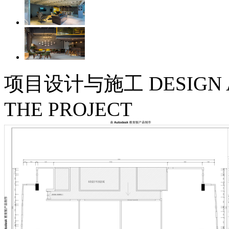
项目设计与施工
DESIGN
THE PROJECT