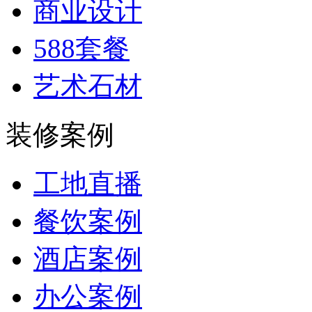
商业设计
588套餐
艺术石材
装修案例
工地直播
餐饮案例
酒店案例
办公案例