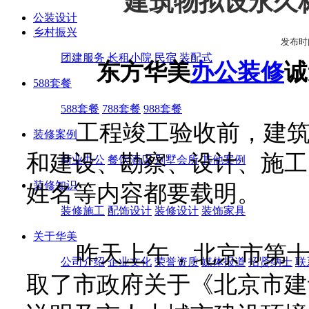
建筑物拟设永久
公装设计
乡村振兴
发布时间:2
团建服务
长租小院
民宿
装配式
东方华美
办公装修
诚
588套餐
588套餐
788套餐
988套餐
工程竣工验收前，建筑物
装修案例
和建设、勘察、设计、施工
商业办公
餐饮酒店
别墅会所
其他案例
装修知识
姓名等内容都要载明。
装修施工
配饰设计
装修设计
装饰家具
关于华美
昨天上午，北京市第十四
公司介绍
企业文化
荣誉资质
媒体报道
招贤纳士
联
取了市政府关于《北京市建