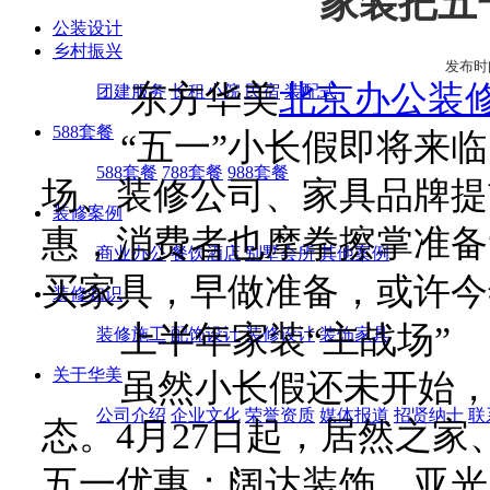
家装把五
公装设计
乡村振兴
发布时间:2
东方华美
北京办公装
团建服务
长租小院
民宿
装配式
588套餐
“五一”小长假即将来临
588套餐
788套餐
988套餐
场、装修公司、家具品牌提
装修案例
惠，消费者也摩拳擦掌准备
商业办公
餐饮酒店
别墅会所
其他案例
买家具，早做准备，或许今
装修知识
上半年家装“主战场”
装修施工
配饰设计
装修设计
装饰家具
关于华美
虽然小长假还未开始，但
公司介绍
企业文化
荣誉资质
媒体报道
招贤纳士
联
态。4月27日起，居然之
五一优惠；阔达装饰、亚光