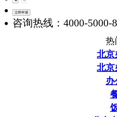
咨询热线：4000-5000-8
热
北京
北京
办