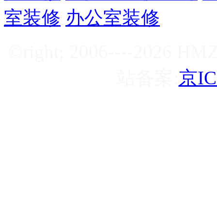
室装修
办公室装修
©right; 2006----2
站备案:
京IC