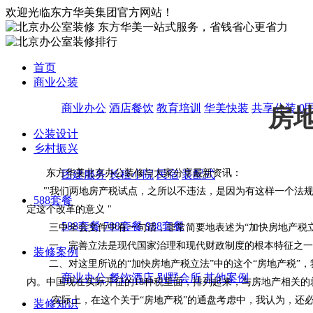
欢迎光临东方华美集团官方网站！
东方华美一站式服务，省钱省心更省力
首页
商业公装
商业办公
酒店餐饮
教育培训
华美快装
共享公装
0
房
公装设计
乡村振兴
东方华美北京办公装修与大家分享最新资讯：
团建服务
长租小院
民宿
装配式
"'我们两地房产税试点，之所以不违法，是因为有这样一个法规
588套餐
定这个改革的意义 "
588套餐
788套餐
988套餐
三中全会文件中有一句话，非常简要地表述为“加快房地产税立
一、完善立法是现代国家治理和现代财政制度的根本特征之一，
装修案例
二、对这里所说的“加快房地产税立法”中的这个“房地产税”，
商业办公
餐饮酒店
别墅会所
其他案例
内。中国现在实际开征的18种税里面，排列起来，与房地产相关的就
实际上，在这个关于“房地产税”的通盘考虑中，我认为，还必
装修知识