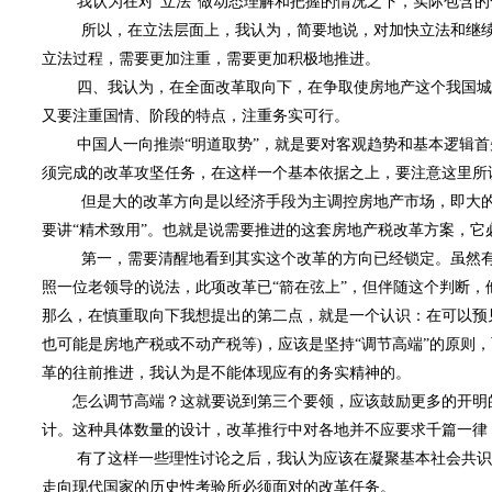
我认为在对“立法”做动态理解和把握的情况之下，实际包含的
所以，在立法层面上，我认为，简要地说，对加快立法和继续鼓
立法过程，需要更加注重，需要更加积极地推进。
四、我认为，在全面改革取向下，在争取使房地产这个我国城镇
又要注重国情、阶段的特点，注重务实可行。
中国人一向推崇“明道取势”，就是要对客观趋势和基本逻辑首
须完成的改革攻坚任务，在这样一个基本依据之上，要注意这里所谈
但是大的改革方向是以经济手段为主调控房地产市场，即大的趋
要讲“精术致用”。也就是说需要推进的这套房地产税改革方案，
第一，需要清醒地看到其实这个改革的方向已经锁定。虽然有这
照一位老领导的说法，此项改革已“箭在弦上”，但伴随这个判断，
那么，在慎重取向下我想提出的第二点，就是一个认识：在可以预
也可能是房地产税或不动产税等)，应该是坚持“调节高端”的原则
革的往前推进，我认为是不能体现应有的务实精神的。
怎么调节高端？这就要说到第三个要领，应该鼓励更多的开明的理
计。这种具体数量的设计，改革推行中对各地并不应要求千篇一律
有了这样一些理性讨论之后，我认为应该在凝聚基本社会共识的
走向现代国家的历史性考验所必须面对的改革任务。