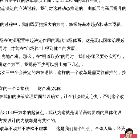
在明显争议的改革事项上面，给出试和闯的弹性空间。
态演进的立法过程。我们对这种动态推进的、由低层向高层提升的
的过程中，我们既要把握大的方向，掌握好基本趋势和基本逻辑，
场在资源配置中起决定作用的现代市场体系。这是现代国家治理必
时，才能在“市场轨”上得到健全的发展。
地产税。那么，在“明道取势”的同时，我们必须又要务实可行，
税这个方面，我觉得至少可以提出如下几点：
次三中全会决定的内在逻辑，这样的一个改革是需要往前推的，按
立的一个直接税——财产税(名称
快在我们的决策管理层面加以确立，让全社会吃定心丸，否则这个改
出180平方米的起征点，我认为这就是调节高端要领的具体化设
方案设计的内核却是有共性的。
改革不动摇不放松不虚飘——这是我们整个社会、全体人民，经受