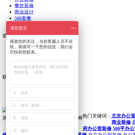
餐饮装修
商业设计
588套餐
艺术石材
请您留言
装修案例
感谢您的关注，当前客服人员不在
线，请填写一下您的信息，我们会
工地直播
尽快和您联系。
餐饮案例
酒店案例
办公案例
联系我们
招贤纳士
媒体报道
13911887280
热门关键词：
北京办公
东方华美官方公众号
东方华美微官网
商业装修
府办公室装修
500平办
修
洛阳工长俱乐部
电商公司办公室装修
北京办公室装修
办公