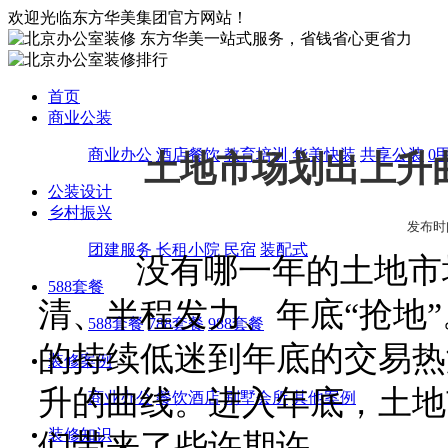
欢迎光临东方华美集团官方网站！
东方华美一站式服务，省钱省心更省力
首页
商业公装
商业办公
酒店餐饮
教育培训
华美快装
共享公装
0
土地市场划出上升
公装设计
乡村振兴
发布时间:2
团建服务
长租小院
民宿
装配式
没有哪一年的土地市场
588套餐
清、半程发力、年底“抢地”
588套餐
788套餐
988套餐
的持续低迷到年底的交易热
装修案例
升的曲线。进入年底，土地
商业办公
餐饮酒店
别墅会所
其他案例
装修知识
们带来了些许期许。