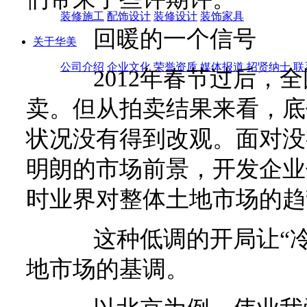
装修施工
配饰设计
装修设计
装饰家具
回暖的一个信号
关于华美
公司介绍
企业文化
荣誉资质
媒体报道
招贤纳士
联
2012年春节过后，全
卖。但从拍卖结果来看，底
状况没有得到改观。面对没
明朗的市场前景，开发企业
时业界对整体土地市场的趋
这种低调的开局让“冷清
地市场的基调。