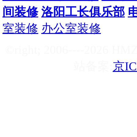
间装修
洛阳工长俱乐部
室装修
办公室装修
©right; 2006----2
站备案:
京IC