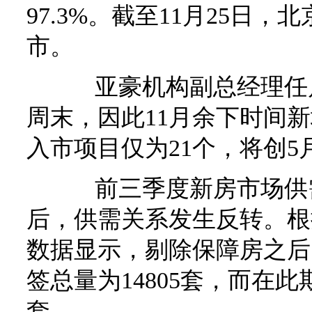
97.3%。截至11月25日
市。
亚豪机构副总经理任启
周末，因此11月余下时间
入市项目仅为21个，将创5
前三季度新房市场供需
后，供需关系发生反转。根
数据显示，剔除保障房之后
签总量为14805套，而在此
套。