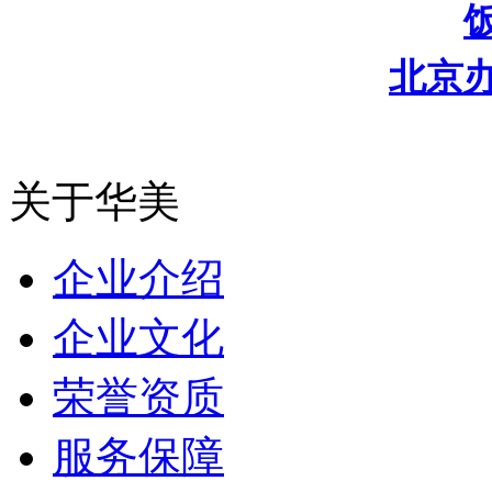
北京
关于华美
企业介绍
企业文化
荣誉资质
服务保障