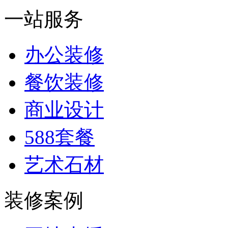
一站服务
办公装修
餐饮装修
商业设计
588套餐
艺术石材
装修案例