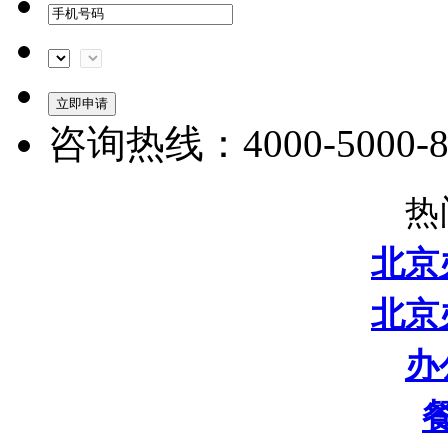
咨询热线：4000-5000-8
热
北京
北京
办