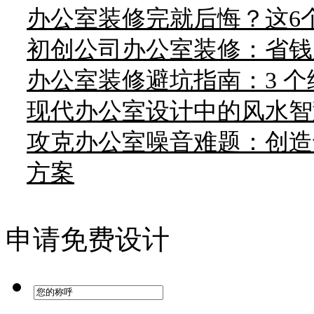
办公室装修完就后悔？这6个
初创公司办公室装修：省钱
办公室装修避坑指南：3 
现代办公室设计中的风水智
攻克办公室噪音难题：创造
方案
申请免费设计