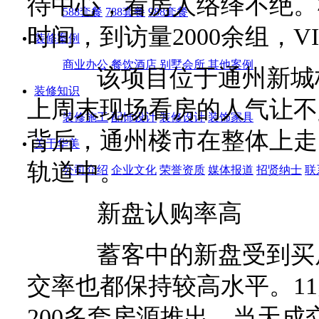
待中心，看房人络绎不绝。
588套餐
788套餐
988套餐
时间，到访量2000余组，VI
装修案例
商业办公
餐饮酒店
别墅会所
其他案例
该项目位于通州新城板
装修知识
上周末现场看房的人气让不
装修施工
配饰设计
装修设计
装饰家具
背后，通州楼市在整体上走
关于华美
轨道中。
公司介绍
企业文化
荣誉资质
媒体报道
招贤纳士
联
新盘认购率高
蓄客中的新盘受到买房
交率也都保持较高水平。11
200多套房源推出，当天成交