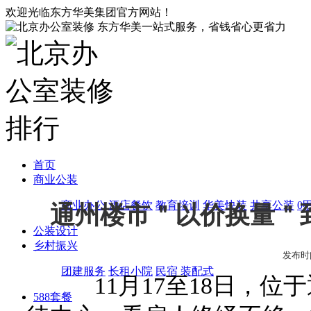
欢迎光临东方华美集团官方网站！
东方华美一站式服务，省钱省心更省力
首页
商业公装
商业办公
酒店餐饮
教育培训
华美快装
共享公装
0
通州楼市＂以价换量＂
公装设计
乡村振兴
发布时间:2
团建服务
长租小院
民宿
装配式
11月17至18日，位
588套餐