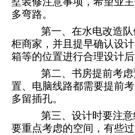
墅装修注意事项，希望业主
多弯路。
第一、在水电改造队伍
柜商家，并且提早确认设计
箱等的位置进行合理设计后
第二、书房提前考虑预
置、电脑线路都需要提前考
多留插孔。
第三、设计时要注意细
要重点考虑的空间，有些过