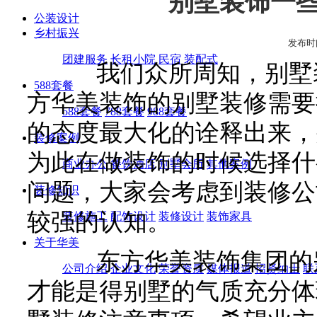
别墅装饰一些
公装设计
乡村振兴
发布时间:2
团建服务
长租小院
民宿
装配式
我们众所周知，别墅装
588套餐
方华美装饰的别墅装修需要
588套餐
788套餐
988套餐
的态度最大化的诠释出来，
装修案例
为此在做装饰的时候选择什
商业办公
餐饮酒店
别墅会所
其他案例
问题，大家会考虑到装修公
装修知识
较强的认知。
装修施工
配饰设计
装修设计
装饰家具
关于华美
东方华美装饰集团的别
公司介绍
企业文化
荣誉资质
媒体报道
招贤纳士
联
才能是得别墅的气质充分体