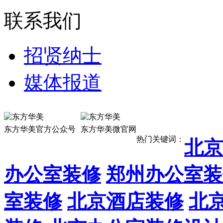
联系我们
招贤纳士
媒体报道
13911887
东方华美官方公众号
东方华美微官网
热门关键词：
北京
办公室装修
郑州办公室装
室装修
北京酒店装修
北