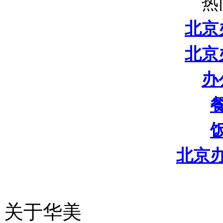
热
北京
北京
办
北京
关于华美