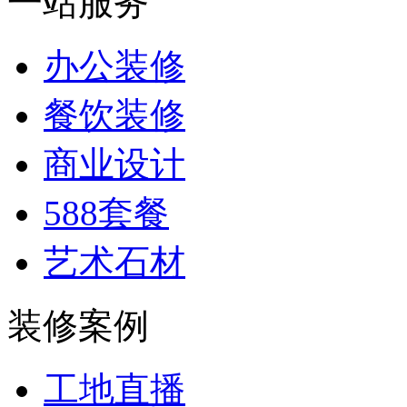
一站服务
办公装修
餐饮装修
商业设计
588套餐
艺术石材
装修案例
工地直播