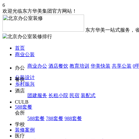
6
欢迎光临东方华美集团官方网站！
东方华美一站式服务，
首页
商业公装
商业办公
酒店餐饮
教育培训
华美快装
共享公装
0
办公
公装设计
餐饮
乡村振兴
酒店
团建服务
长租小院
民宿
装配式
CULB
588套餐
会所
588套餐
788套餐
988套餐
学校
装修案例
医疗