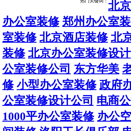
热门关键词：
北京
办公室装修
郑州办公室装
室装修
北京酒店装修
北
装修
北京办公室装修设计
公室装修公司
东方华美
修
小型办公室装修
政府
公室装修设计公司
电商公
1000平办公室装修
办公