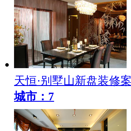
天恒·别墅山新盘装修
城市：7