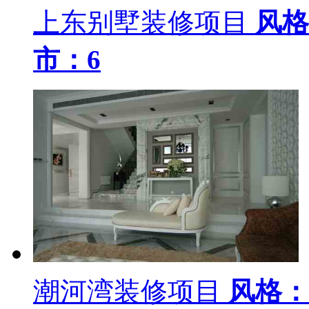
上东别墅装修项目
风格
市：6
潮河湾装修项目
风格：