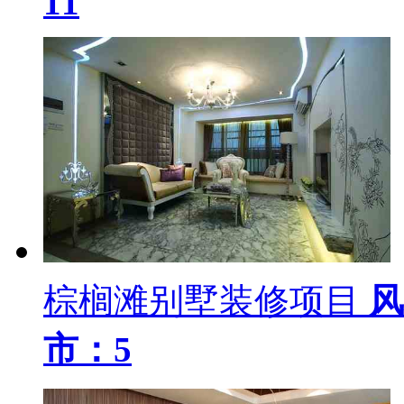
11
棕榈滩别墅装修项目
风
市：5