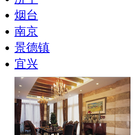
烟台
南京
景德镇
宜兴