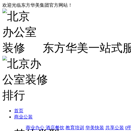
欢迎光临东方华美集团官方网站！
东方华美一站式
首页
商业公装
商业办公
酒店餐饮
教育培训
华美快装
共享公装
0